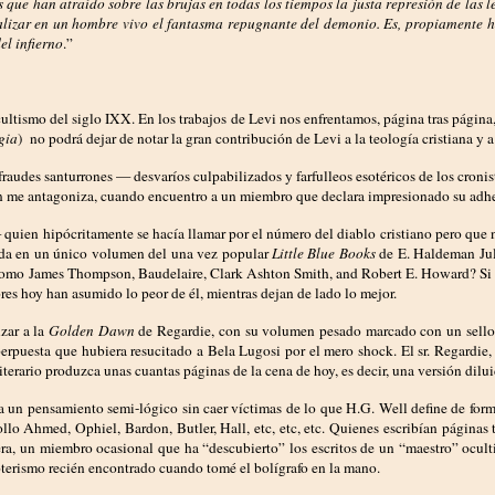
s que han atraído sobre las brujas en todas los tiempos la justa represión de las
zar en un hombre vivo el fantasma repugnante del demonio. Es, propiamente habla
el infierno
.”
ocultismo del siglo IXX. En los trabajos de Levi nos enfrentamos, página tras página,
gia
) no podrá dejar de notar la gran contribución de Levi a la teología cristiana y
fraudes s
anturrones — desvaríos culpabilizados y farfulleos esotéricos de los cronist
ién me antagoniza, cuando encuentro a un miembro que declara impresionado su adher
quien hipócritamente se hacía llamar por el número del diablo cristiano pero que 
enida en un único volumen del una vez popular
Little Blue Books
de E. Haldeman Juli
la como James Thompson, Baudelaire, Clark Ashton Smith, and Robert E. Howard? Si Cr
es hoy han asumido lo peor de él, mientras dejan de lado lo mejor.
lzar a la
Golden Dawn
de Regardie, con su volumen pesado marcado con un sello t
puesta que hubiera resucitado a Bela Lugosi por el mero shock. El sr. Regardie, a
erario produzca unas cuantas páginas de la cena de hoy, es decir, una versión dilu
r a un pensamiento semi-lógico sin caer víctimas de lo que H.G. Well define de for
lo Ahmed, Ophiel, Bardon, Butler, Hall, etc, etc, etc. Quienes escribían páginas 
ra, un miembro ocasional que ha “descubierto” los escritos de un “maestro” ocultis
oterismo recién encontrado cuando tomé el bolígrafo en la mano.