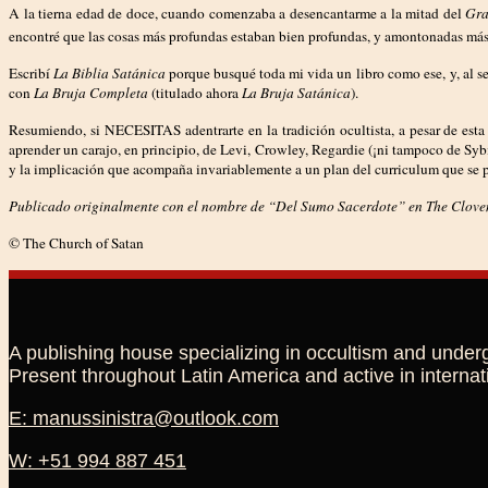
A la tierna edad de doce, cuando comenzaba a desencantarme a la mitad del
Gra
encontré que las cosas más profundas estaban bien profundas, y amontonadas más a
Escribí
La Biblia Satánica
porque busqué toda mi vida un libro como ese, y, al se
con
La Bruja Completa
(titulado ahora
La Bruja Satánica
).
Resumiendo, si NECESITAS adentrarte en la tradición ocultista, a pesar de esta 
aprender un carajo, en principio, de Levi, Crowley, Regardie (¡ni tampoco de Sy
y la implicación que acompaña invariablemente a un plan del curriculum que se pr
Publicado originalmente con el nombre de “Del Sumo Sacerdote” en The Cloven 
© The Church of Satan
A publishing house specializing in occultism and under
Present throughout Latin America and active in internat
E: manussinistra@outlook.com
W: +51 994 887 451