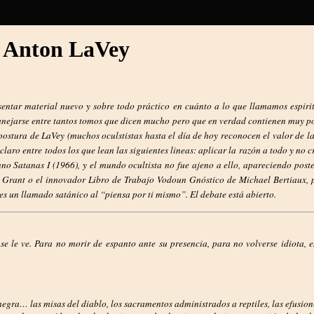
– Anton LaVey
sentar material nuevo y sobre todo práctico en cuánto a lo que llamamos espir
anejarse entre tantos tomos que dicen mucho pero que en verdad contienen muy po
 postura de LaVey (muchos oculstistas hasta el día de hoy reconocen el valor de la
o entre todos los que lean las siguientes lineas: aplicar la razón a todo y no c
nno Satanas I (1966), y el mundo ocultista no fue ajeno a ello, apareciendo pos
Grant o el innovador Libro de Trabajo Vodoun Gnóstico de Michael Bertiaux, po
es un llamado satánico al “piensa por ti mismo”. El debate está abierto.
e le ve. Para no morir de espanto ante su presencia, para no volverse idiota, e
 negra… las misas del diablo, los sacramentos administrados a reptiles, las efusio