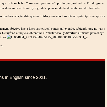
ió que debería haber “cosas más profundas”, por lo que profundice. Por desgracia,
umado a un trozo bonito y regordete, pero sin duda, de imitación de chorradas.
 lo que buscaba, tendría que escribirlo yo mismo. Los mismos principios se aplican
 manera objetiva hacia fines subjetivos! continua leyendo, sabiendo que no vas a
ja Completa
, aunque sí obtendrás el “misterioso” y divertido alimento para el ego,
ipios.
ve
.
ns in English since 2021.