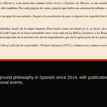
n Alberto
y a un tercio del camino
Libro Sexto y Séptimo
de
Moisés
, se me ocurr
lto también. Por cada página de carne, parecía que había un centenar de relleno, s
r incapaz de encontrarlo, llegué a la conclusión de que si alguna vez esperaba leer
diatriba, hazlo de la mejor manera. Pero hazlo como un ritual en sí, es decir, ¡de
bil Leek!) que no se haya extendido cien veces más en
La Biblia Satánica
o
La Bru
eocupa más de la recolección de los ingredientes que de la aplicación de los princ
Hoof, edición de septiembre, VI Anno Satanas (1972), volumen tres, número nue
ground philosophy in Spanish since 2014, with publicatio
ional events.