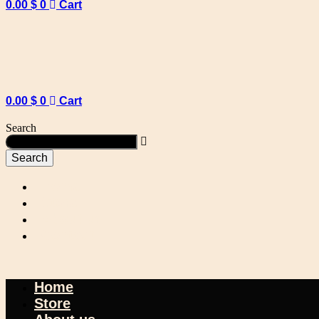
0.00
$
0
Cart
0.00
$
0
Cart
Search
Search
Home
Store
About us
Contact
Home
Store