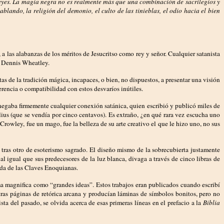
 leyes. La magia negra no es realmente más que una combinación de sacrilegios y
ndo, la religión del demonio, el culto de las tinieblas, el odio hacia el bien
 a las alabanzas de los méritos de Jesucritso como rey y señor. Cualquier satanista
 a Dennis Wheatley.
as de la tradición mágica, incapaces, o bien, no dispuestos, a presentar una visión
encia o compatibilidad con estos desvaríos inútiles.
negaba firmemente cualquier conexión satánica, quien escribió y publicó miles de
us (que se vendía por cinco centavos). Es extraño, ¿en qué rara vez escucha uno
owley, fue un mago, fue la belleza de su arte creativo el que le hizo uno, no sus
ras otro de esoterismo sagrado. El diseño mismo de la sobrecubierta justamente
l igual que sus predecesores de la luz blanca, divaga a través de cinco libras de
ida de las Claves Enoquianas.
ma magnifica como “grandes ideas”. Estos trabajos eran publicados cuando escribí
tras páginas de retórica arcana y producían láminas de símbolos bonitos, pero no
ta del pasado, se olvida acerca de esas primeras líneas en el prefacio a la
Biblia