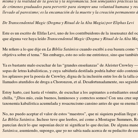
misma y la realidad de la goecia y la nigromancia. Son semejantes prácticas la
de crímenes graduados para pervertir para siempre una voluntad humana y reali
llevado al paroxismo; es la encamación de la muerte y la creación permanente d
De Transcendental Magic (Dogma y Ritual de la Alta Magia) por Eliphas Levi
Este es un escrito de Elifas Levi, uno de los contribuidores de la insensatez del 
que alguna vez haya leído
Transcendental Magic
(
Dogma y Ritual de la Alta Ma
Me refiero a lo que dije en
La Biblia Satánica
cuando escribí a esa basura como “
objetiva sobre el tema.” Sin embargo, esto no solo me entristece, sino que tamb
Ya es bastante malo escuchar de las “grandes enseñanzas” de Aleister Crowley — 
sopas de letras kabalísticas, y cuya sabiduría destilada podría haber sido cont
los aplausos por la poesía de Crowley, digna de la inclusión entre los de la tal
llamados aturdidos de droga a Choronzon, et al. Desafortunadamente, sus seguidor
Estoy harto, casi hasta el vómito, de escuchar a los aspirantes a estudiantes ensa
chilla, “¡Dios mío, cuán buenos, luminosos y correctos somos! Con una cruz super
taxonemia kabalística acumulada y rosacrucismo cansino antes de que su enema lit
No, no puedo aceptar el valor de estos “maestros”, que ni siquiera podían llega
La Biblia Satánica
. Incluso tuve que leerlos, así como a Montague Summers, Rol
parecían decir lo que suponían decir ni significar lo que decían. De alguna mane
Satánica
, asumiendo, supongo, que yo no sabía nada acerca de su pedacito de es