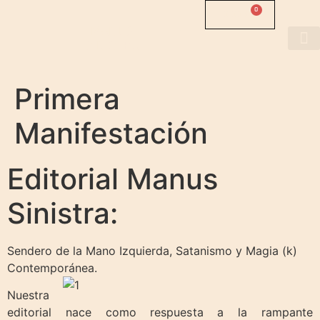
0
0.00
$
MANUS
SINISTRA
About us
Primera
Manifestación
Editorial Manus
Sinistra:
Sendero de la Mano Izquierda, Satanismo y Magia (k)
Contemporánea.
Nuestra
editorial nace como respuesta a la rampante