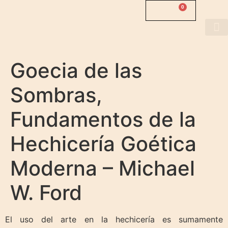
0
0.00
$
MANUS
SINISTRA
About us
Goecia de las
Sombras,
Fundamentos de la
Hechicería Goética
Moderna – Michael
W. Ford
El uso del arte en la hechicería es sumamente