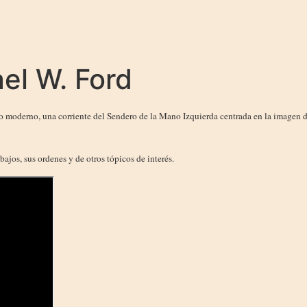
Home
Store
About us
Contact
ael W. Ford
 moderno, una corriente del Sendero de la Mano Izquierda centrada en la imagen de
bajos, sus ordenes y de otros tópicos de interés.