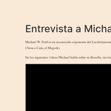
MANUS SINISTRA
Entrevista a Mich
Michael W. Ford es un reconocido exponente del Luciferianismo
Chioa o Caín, el Mago(k).
En los siguientes videos Michael habla sobre su filosofía, sus tra