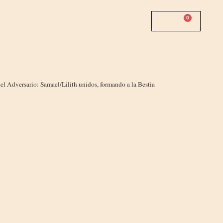
0
0.00
$
l Adversario: Samael/Lilith unidos, formando a la Bestia