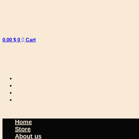
0.00
$
0
Cart
Home
Store
About us
Contact
Home
Store
About us