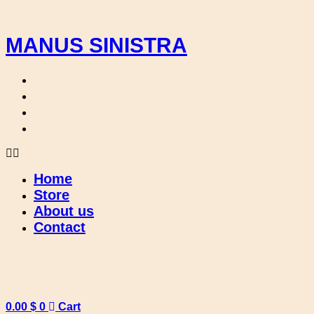
Skip
to
content
MANUS SINISTRA
Home
Store
About us
Contact
Home
Store
About us
Contact
0.00
$
0
Cart