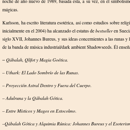
noche de año nuevo de 1989, basada esta, a su vez, en el simbolism
mágicas.
Karlsson, ha escrito literatura esotérica, así como estudios sobre re
inicialmente en el 2004) ha alcanzado el estatus de
bestseller
en Suecia
siglo XVII, Johannes Bureus, y sus ideas concernientes a las runas y
de la banda de música industrial/dark ambient Shadowseeds. Él enseña e
Qábalah, Qlífot y Magia Goética.
–
–
Uthark: El Lado Sombrío de las Runas
.
–
Proyección Astral Dentro y Fuera del Cuerpo
.
–
Adulruna y la Qábalah Gótica.
– Entre Místicos y Magos en Estocolmo
.
–
Qábalah Gótica y Alquimia Rúnica: Johannes Bureus y el Esoteris