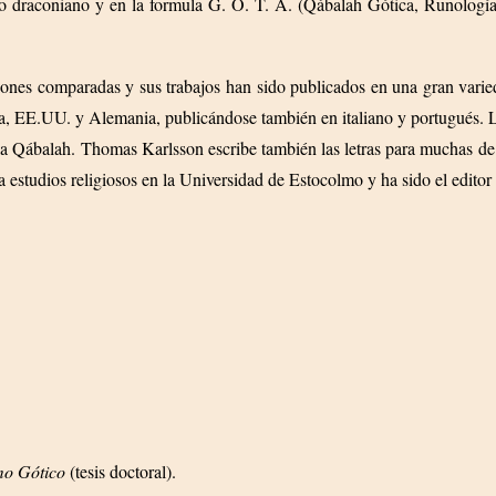
o draconiano y en la formula G. O. T. A. (Qábalah Gótica, Runología 
ligiones comparadas y sus trabajos han sido publicados en una gran vari
, EE.UU. y Alemania, publicándose también en italiano y portugués. La
 la Qábalah. Thomas Karlsson escribe también las letras para muchas de 
studios religiosos en la Universidad de Estocolmo y ha sido el editor d
mo Gótico
(tesis doctoral).